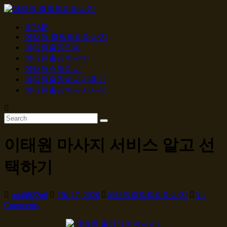
Skip
to
content
HOME
이
이태원 출장타이마사지
태
이태원출장안마
원
이태원출장마사지
출
이태원스웨디시
이태원출장마사지후기
장
이태원출장마사지가격
타
이
마
사
이태원 마사지 서비스 알고 선
지
택하기
24
시
간
on40822n6
2월 17, 2026
이태원출장타이마사지
No
365
Comments
일