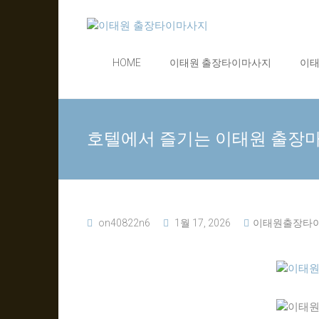
Skip
이
to
content
태
HOME
이태원 출장타이마사지
이
원
출
호텔에서 즐기는 이태원 출장
장
타
이
on40822n6
1월 17, 2026
이태원출장타
마
사